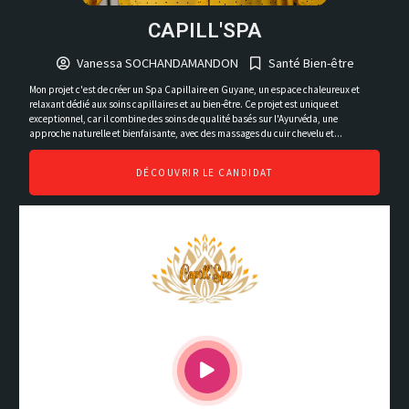
CAPILL'SPA
Vanessa SOCHANDAMANDON
Santé Bien-être
Mon projet c'est de créer un Spa Capillaire en Guyane, un espace chaleureux et
relaxant dédié aux soins capillaires et au bien-être. Ce projet est unique et
exceptionnel, car il combine des soins de qualité basés sur l'Ayurvéda, une
approche naturelle et bienfaisante, avec des massages du cuir chevelu et...
DÉCOUVRIR LE CANDIDAT