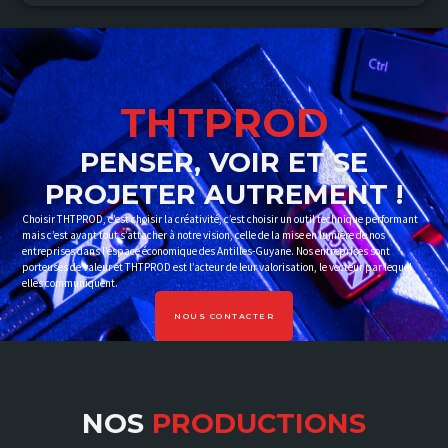
THTPROD
PENSER, VOIR ET SE
PROJETER AUTREMENT !
Choisir THTPROD, c’est choisir la créativité, c’est choisir un outil technique performant
mais c’est avant tout s’attacher à notre vision, celle de la mise en lumière de nos
entreprises dans l’espace économique des Antilles-Guyane. Nos entreprises sont
porteuses de valeur et THTPROD est l’acteur de leur valorisation, le vecteur par lequel
elles communiquent.
NOUS CONTACTER
NOS
PRODUCTIONS